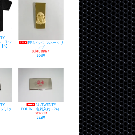
NTY
ル Ｔシ
FBIバッジ マネークリ
【S】
ップ
見切り価格！
500円
NTY
24 -TWENTY
（デジタ
FOUR- 名刺入れ（24）
30%OFF!
292円