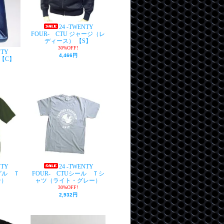
24 -TWENTY
FOUR- CTU ジャージ（レ
ディース） 【S】
30%OFF!
NTY
4,466円
 【C】
NTY
24 -TWENTY
グル Ｔ
FOUR- CTUシール Ｔシ
ン）
ャツ（ライト・グレー）
30%OFF!
2,932円