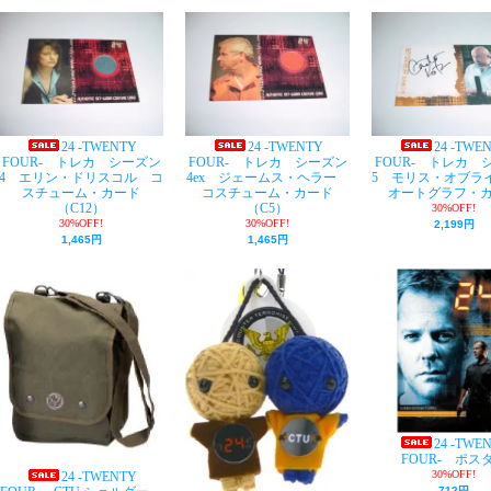
24 -TWENTY
24 -TWENTY
24 -TWE
FOUR- トレカ シーズン
FOUR- トレカ シーズン
FOUR- トレカ 
4 エリン・ドリスコル コ
4ex ジェームス・ヘラー
5 モリス・オブ
スチューム・カード
コスチューム・カード
オートグラフ・
（C12）
（C5）
30%OFF!
30%OFF!
30%OFF!
2,199円
1,465円
1,465円
24 -TWE
FOUR- ポス
30%OFF!
24 -TWENTY
712円