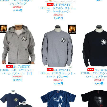
FOUR- CTU ショルダー
マップバッグ
24 -TWENTY
30%OFF!
FOUR- ポクポン ストラッ
4,398円
プ・キーチェーン
30%OFF!
1,465円
24 -TWENTY
24 -TWENTY
24 -TWE
FOUR- CTU スウェット・
FOUR- CTU スウェット・
FOUR- CTU ス
パーカ（グレー） 【S】
シャツ（グレー）
シャツ（ブラッ
30%OFF!
30%OFF!
30%OFF!
5,132円
4,398円
4,398円