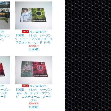
NTY
24 -TWENTY
外線ヘリコ
FOUR- トレカ シーズン
ン）
5 トニー・アルメイダ コ
スチューム・カード（C4）
30%OFF!
2,199円
NTY
24 -TWENTY
シーズン
FOUR- トレカ シーズン
タイルズ
4ex カーティス・マニン
カード
グ コスチューム・カード
（C6）
30%OFF!
2,199円