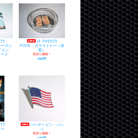
NTY
24 -TWENTY
シーズン
FOUR- ガラストレー（灰
ライエン
皿）
カード
見切り価格！
300円
NTY
パーマー ピン・バッ
ター
ジ
見切り価格！
100円