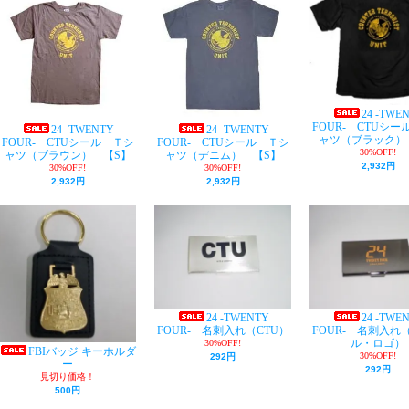
24 -TWE
FOUR- CTUシー
24 -TWENTY
24 -TWENTY
ャツ（ブラック） 
FOUR- CTUシール Ｔシ
FOUR- CTUシール Ｔシ
30%OFF!
ャツ（ブラウン） 【S】
ャツ（デニム） 【S】
2,932円
30%OFF!
30%OFF!
2,932円
2,932円
24 -TWENTY
24 -TWE
FOUR- 名刺入れ（CTU）
FOUR- 名刺入れ
ル・ロゴ）
30%OFF!
FBIバッジ キーホルダ
30%OFF!
292円
ー
292円
見切り価格！
500円