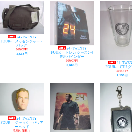
24 -TWENTY
FOUR- メッセンジャー・
バッグ
24 -TWENTY
30%OFF!
FOUR- トレカ シーズン4
3,665円
専用バインダー
30%OFF!
24 -TWE
3,665円
FOUR- CTU 
30%OFF!
2,199円
24 -TWENTY
FOUR- ジャック・バウア
ー ヘッド
見切り価格！