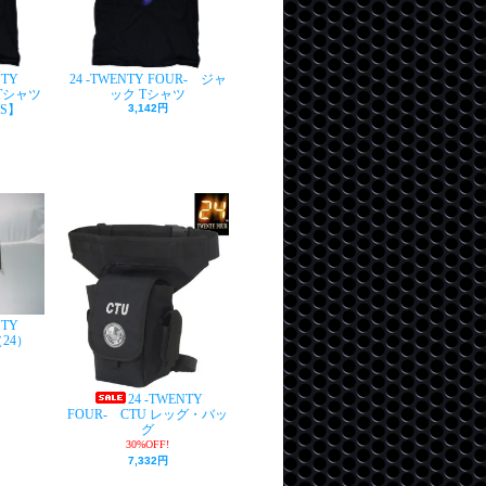
NTY
24 -TWENTY FOUR- ジャ
Tシャツ
ック Tシャツ
S】
3,142円
NTY
24）
24 -TWENTY
FOUR- CTU レッグ・バッ
グ
30%OFF!
7,332円