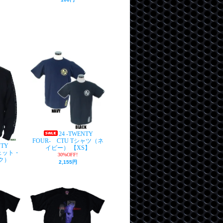
24 -TWENTY
FOUR- CTU Tシャツ（ネ
NTY
イビー） 【XS】
ウェット・
30%OFF!
ク）
2,155円