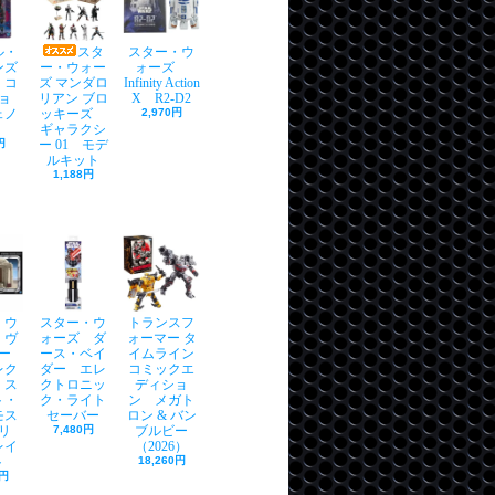
ル・
スタ
スター・ウ
ンズ
ー・ウォー
ォーズ
・コ
ズ マンダロ
Infinity Action
ョ
リアン ブロ
X R2-D2
ェノ
ッキーズ
2,970円
ギャラクシ
円
ー 01 モデ
ルキット
1,188円
・ウ
スター・ウ
トランスフ
 ヴ
ォーズ ダ
ォーマー タ
ー
ース・ベイ
イムライン
レク
ダー エレ
コミックエ
 ス
クトロニッ
ディショ
ト・
ク・ライト
ン メガト
モス
セーバー
ロン & バン
リ
7,480円
ブルビー
レイ
（2026）
ト
18,260円
0円