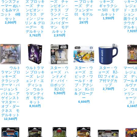
ランスフォ
ズ ブロッキ
ーズ チャ
ー ブロッキ
ッキーズ
ッキ
ーマー ぬい
ーズ チャ
ンピオン・
ーズ ディ
ギャラクシ
レジェ
ぐるみマス
ンピオン・
クラス ブ
フェンダー
ー S01 モデ
ド・エ
コット 4種
クラス デ
ランド・ニ
01 モデル
ルキット
ション
セット
ィン・ジャ
ュー・デイ
キット
1,550円
面ライ
2,000円
リン ＆ グロ
スパイダー
297円
クウガ
ーグー モ
マン モデ
デルキ
デルキット
ルキット
7,920
3,762円
2,970円
ウルト
ウルトラマ
スター・ウ
スター・ウ
スター・ウ
マーベ
ラマン ブロ
ン ブロッキ
ォーズ ハ
ォーズ エ
ォーズ R2-
レジェ
ッキーズ
ーズ レジ
ンドメイ
ピック・ワ
D2 フィギュ
ズ デ
クラシック
ェンド・エ
ド・バイ・
ールド・オ
ア付マグカ
プール &
テーマ・バ
ディショ
ロボッツ
ブ・アクシ
ップ
ルヴァ
ージョン S
ン ウルト
R2-D2
ョン IG-11
2,750円
ン ウ
バトル・ア
ラマンティ
5,500円
& グローグ
ァリン
ゲインスト
ガ モデル
ー
ャーツ
マスター・
キット
6,600円
ス）
オブ・ダー
8,910円
6,160
クネス モ
デルキット
12,540円