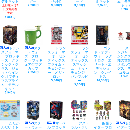
デルキット
グー
（#844）
ード
ルキット
ム モ
2,200円
3,960円
3,960円
2,970円
キッ
上野店へは7
日夕方到着
3,762
予定
3,861円
トラン
スタ
トラン
トラン
ゴッ
ス
スフォーマ
ー・ウォー
スフォーマ
スフォーマ
ド・オブ・
ンジャ
ー ブロッキ
ズ グロー
ー オーセン
ー オーセン
ウォー ラグ
シングス
ーズ クラ
グー フィギ
ティックス
ティックス
ナロク エ
知の
シック・ク
ュア付マグ
プライム・
スマッシ
リート・エ
メタル
ラス ジェ
カップ
チェンジャ
ュ・トゥ・
ディショ
グス 
ットウイン
2,750円
ー メガト
チェンジ
ン クレイ
ゴルゴ
グ オプティ
ロン
バンブルビ
トス
1,540
マスプライ
5,940円
ー
16,940円
ム モデル
9,900円
キット
5,940円
たたか
スタ
マーベ
アスト
仮面ラ
仮
わない！ト
ー・ウォー
ル ブロッキ
ラル・ラリ
イダー ブロ
イダー 