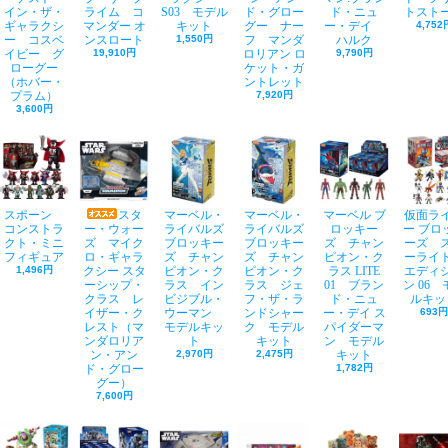
イン・ザ・
ライム コ
S03 モデル
ド・グロー
ド・ニュ
トスト
ギャラクシ
マンダー オ
キット
グー ナー
ー・デイ
4,752
ー コスベ
ンスロート
1,550円
フ マンダ
ハルク
イビー グ
19,910円
ロリアン ロ
9,790円
ローグー
ケット・ガ
（ホバー・
ントレット
プラム）
7,920円
3,600円
スポーン
スタ
マーベル・
マーベル・
マーベル ブ
仮面ラ
コンストラ
ー・ウォー
ライバルズ
ライバルズ
ロッキー
ー ブロ
クト・ミニ
ズ マイク
ブロッキー
ブロッキー
ズ チャン
ーズ 
フィギュア
ロ・ギャラ
ズ チャン
ズ チャン
ピオン・ク
ーライ
1,496円
クシー スタ
ピオン・ク
ピオン・ク
ラス LITE
エディ
ーシップ・
ラス イン
ラス ジェ
01 ブラン
ン 06 
クラス レ
ビジブル・
フ・ザ・ラ
ド・ニュ
ルキッ
イザー・ク
ウーマン
ンドシャー
ー・デイ ス
693円
レスト（マ
モデルキッ
ク モデル
パイダーマ
ンダロリア
ト
キット
ン モデル
ン・アン
2,970円
2,475円
キット
ド・グロー
1,782円
グー）
7,600円