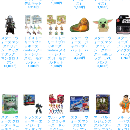
デルキット
1,980円
ズ）
イズ）
8,910円
1,980円
1,980円
スター・ウ
トイストー
トイストー
スター・ウ
スター・ウ
スター
ォーズ マン
リー 5 ブロ
リー 5 ブロ
ォーズ ジ
ォーズ マン
ォーズ
ダロリア
ッキーズ
ッキーズ
ャバ・ザ・
ダロリア
ノ・メ
ン エッグ
daadoos アー
daadoos メイ
ハット バ
ン グロー
フィグス
アタック
ト・シリー
ト・シリー
ンク
グー with カ
パッ
マンダロリ
ズ 01 モデ
ズ 01 モデ
3,300円
ップ PVC
1,760
アン
ルキット
ルキット
バンク
16,000円
1,683円
1,386円
6,600円
スター・ウ
トランスフ
ウルトラマ
スター・ウ
マーベル・
フルー
ォーズ グロ
ォーマー エ
ン ブロッキ
ォーズ マン
レジェンズ
ーペブ
ーグー キュ
イジ・オ
ーズ ギャ
ダロリア
スパイダー
ス フ
ーテスト・
ブ・ザ・プ
ラクシー
ン・アン
マン:ブラン
ド・フ