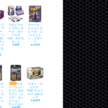
スフ
ウルトラマ
マーベル・
 ブ
ン ブロッキ
レジェンズ
ー
ーズ ホイ
レトロ・コ
イー
ールズ
レクショ
02
C02 モデル
ン リザー
プティ
キット
ド
ライ
748円
8,470円
デル
ト
円
スタ
スタ
スター・ウ
ォー
ー・ウォー
ォーズ
ィン
ズ マンダロ
POP! チャイ
・コ
リアン レ
ルド with カ
ョ
トロ・コレ
ップ
ャイ
クション
3,960円
チャイルド
円
3,410円