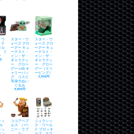
・ウ
スター・ウ
スター・ウ
 ナ
ォーズ グロ
ォーズ グロ
タル
ーグー キュ
ーグー キュ
 3
ーテスト・
ーテスト・
ク
イン・ザ・
イン・ザ・
円
ギャラクシ
ギャラクシ
ー グロー
ー グロー
グー with キ
グー（スリ
ャリーバッ
ーピング）
グ コスビ
2,500円
等身大ぬい
ぐるみ
9,800円
ティ
ココアペブ
ジュラシッ
ル
ルス バー
ク・ワール
レッ
ニー・ラブ
ド ブロッキ
リン
ル
ーズ テラ