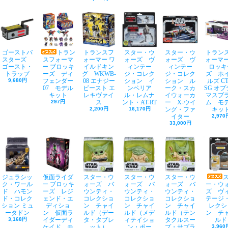
ゴーストバ
トラン
トランスフ
スター・ウ
スター・ウ
トラン
スターズ
スフォーマ
ォーマー ワ
ォーズ ヴ
ォーズ ヴ
ォーマー
ゴースト・
ー ブロッキ
イルドキン
ィンテー
ィンテー
ロッキ
トラップ
ーズ ディ
グ WKWB-
ジ・コレク
ジ・コレク
ズ ホ
9,680円
フェンダー
08 エナジー
ション イ
ション ル
ルズ CT
07 モデル
ビースト エ
ンペリア
ーク・スカ
SG オ
キット
レキヴァイ
ル・レムナ
イウォーカ
マスプ
297円
ス
ント・AT-RT
ー X-ウイ
ム モ
2,200円
16,170円
ング・ファ
キッ
イター
2,970
33,000円
ジュラシッ
仮面ライダ
スター・ウ
スター・ウ
スター・ウ
ク・ワール
ー ブロッキ
ォーズ バ
ォーズ バ
ォーズ バ
ー・ウ
ド ハモン
ーズ レジ
ウンティ・
ウンティ・
ウンティ・
ズ ヴ
ド・コレク
ェンド・エ
コレクショ
コレクショ
コレクショ
テージ
ション ミュ
ディショ
ン チャイ
ン チャイ
ン チャイ
レクシ
ータドン
ン 仮面ラ
ルド（デー
ルド（メデ
ルド（テン
ン チ
3,168円
イダーディ
タ・タブレ
ィテイショ
タクルスー
ルド
ケイド モ
ット）
ン・ポー
プ・サプラ
3,960