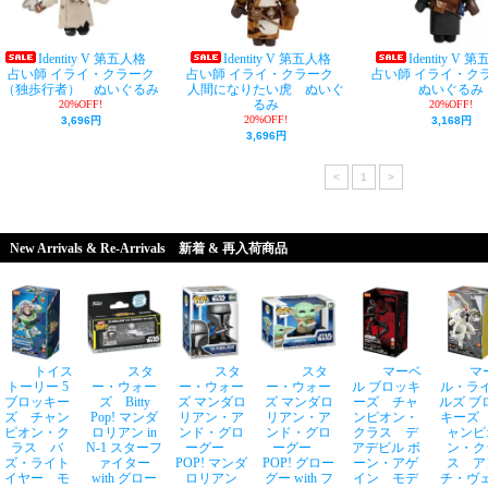
Identity V 第五人格
Identity V 第五人格
Identity 
占い師 イライ・クラーク
占い師 イライ・クラーク
占い師 イライ・
（独歩行者） ぬいぐるみ
人間になりたい虎 ぬいぐ
ぬいぐるみ
るみ
20%OFF!
20%OFF!
20%OFF!
3,696円
3,168円
3,696円
<
1
>
New Arrivals & Re-Arrivals 新着 & 再入荷商品
トイス
スタ
スタ
スタ
マーベ
マ
トーリー 5
ー・ウォー
ー・ウォー
ー・ウォー
ル ブロッキ
ル・ラ
ブロッキー
ズ Bitty
ズ マンダロ
ズ マンダロ
ーズ チャ
ルズ ブ
ズ チャン
Pop! マンダ
リアン・ア
リアン・ア
ンピオン・
キーズ
ピオン・ク
ロリアン in
ンド・グロ
ンド・グロ
クラス デ
ャンピ
ラス バ
N-1 スターフ
ーグー
ーグー
アデビル ボ
ン・ク
ズ・ライト
ァイター
POP! マンダ
POP! グロー
ーン・アゲ
ス ア
イヤー モ
with グロー
ロリアン
グー with フ
イン モデ
チ・ヴ