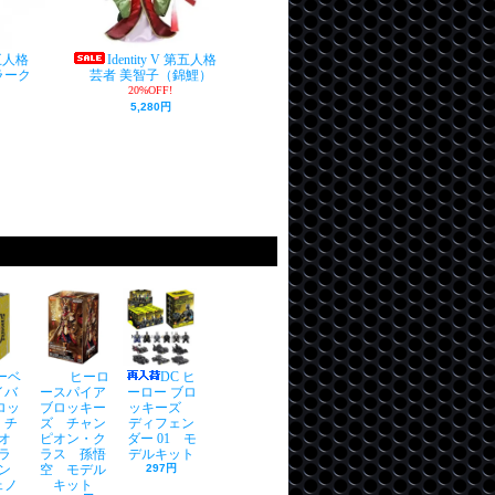
V 第五人格
Identity V 第五人格
クラーク
芸者 美智子（錦鯉）
20%OFF!
5,280円
ーベ
ヒーロ
DC ヒ
イバ
ースパイア
ーロー ブロ
ロッ
ブロッキー
ッキーズ
 チ
ズ チャン
ディフェン
オ
ピオン・ク
ダー 01 モ
ラ
ラス 孫悟
デルキット
ン
空 モデル
297円
ェノ
キット