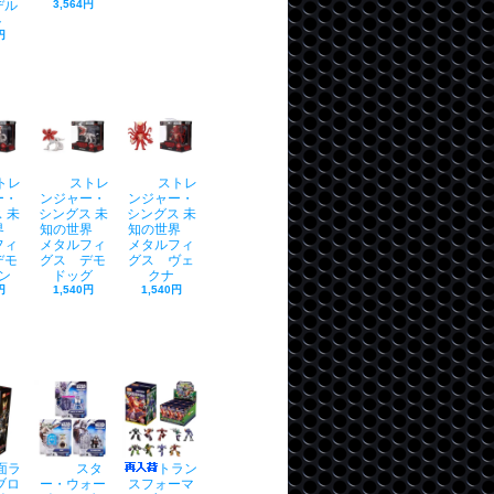
デル
3,564円
ト
円
トレ
ストレ
ストレ
ー・
ンジャー・
ンジャー・
 未
シングス 未
シングス 未
世界
知の世界
知の世界
フィ
メタルフィ
メタルフィ
デモ
グス デモ
グス ヴェ
ン
ドッグ
クナ
円
1,540円
1,540円
面ラ
スタ
トラン
ブロ
ー・ウォー
スフォーマ