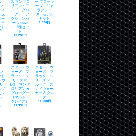
ーズ
ズ マンダロ
ー ブロッキ
ン
リアン・ア
ーズ ギャ
ディ
ンド・グロ
ラクシー
 仮
ーグー ア
10 モデル
ダー
クションバ
キット
 モ
ース wave
1,550円
ット
1 3種セッ
円
ト
10,230円
ル・
スター・ウ
スター・ウ
ン
ォーズ ブ
ォーズ ブ
ッド
ラック・シ
ラック・シ
 ウ
リーズ 6"
リーズ 6"
リ
DX マンダ
ルーク・ス
ルヴ
ロリアン &
カイウォー
（シ
グローグー
カー & グロ
レ
（マルド・
ーグー
クレイス）
11,000円
円
11,330円