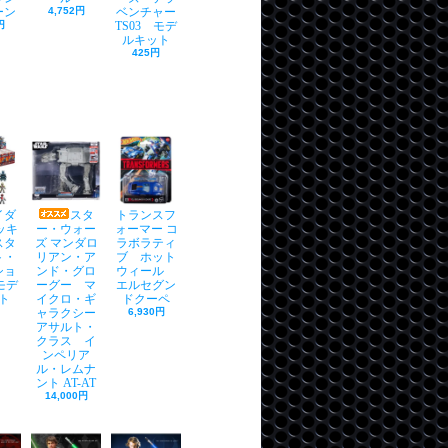
ーン
4,752円
ベンチャー
円
TS03 モデ
ルキット
425円
イダ
スタ
トランスフ
ッキ
ー・ウォー
ォーマー コ
スタ
ズ マンダロ
ラボラティ
ト・
リアン・ア
ブ ホット
ショ
ンド・グロ
ウィール
モデ
ーグー マ
エルセグン
ト
イクロ・ギ
ドクーペ
ャラクシー
6,930円
アサルト・
クラス イ
ンペリア
ル・レムナ
ント AT-AT
14,000円