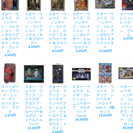
スター・ウ
スター・ウ
スター・ウ
スター・ウ
スター・ウ
マーベ
ォーズ ヴ
ォーズ ヴ
ォーズ ヴ
ォーズ ヴ
ォーズ ヴ
レジェ
ィンテー
ィンテー
ィンテー
ィンテー
ィンテー
レトロ
ジ・コレク
ジ・コレク
ジ・コレク
ジ・コレク
ジ・コレク
レクシ
ション マ
ション ア
ション ル
ション イ
ション マ
ン ヴ
ンダロリア
ソーカ・タ
ーク・スカ
ンシネレー
ンダロリア
ム
ン & グロー
ノ & グロー
イウォーカ
ター・トル
ン N-1 スタ
8,470
グー（マル
グー
ー & グロー
ーパー & グ
ーファイタ
ド・クレイ
8,250円
グー
ローグー
ー
ス）
8,910円
8,250円
33,000円
6,600円
スパイダー
スター・ウ
スター・ウ
スター・ウ
スター・ウ
スター
マン:ブラン
ォーズ ブ
ォーズ ブ
ォーズ レ
ォーズ ブ
ォーズ
ド・ニュ
ラック・シ
ラック・シ
トロ・コレ
ラック・シ
ィンテ
ー・デイ
リーズ 6"
リーズ 6"
クション
リーズ 6"
ジ・コ
スパイダー
スカリフ・
インペリア
ニューホー
ドロイド
ション
マン マス
ストームト
ル・レムナ
プ マルチ
wave 1 4種
トリー
ク
ルーパー &
ント・ウォ
パック
セット
オブ・
2,970円
マグマ・ス
ーロード &
（ver.4）
24,640円
アイズ
トームトル
ポーラー・
16,500円
ー プ
ーパー
マウス・ド
セッ
12,430円
ロイド
20,90
5,940円