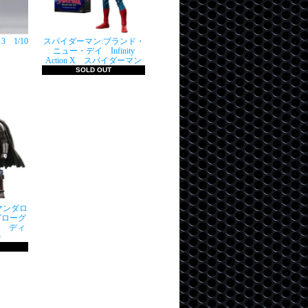
 1/10
スパイダーマン:ブランド・
ニュー・デイ Infinity
Action X スパイダーマン
SOLD OUT
マンダロ
グローグ
n X ディ
ン