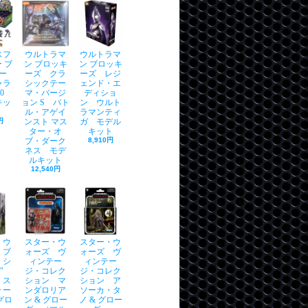
スフ
ウルトラマ
ウルトラマ
 ブ
ン ブロッキ
ン ブロッキ
ー
ーズ クラ
ーズ レジ
ャラ
シックテー
ェンド・エ
10
マ・バージ
ディショ
キッ
ョン S バト
ン ウルト
ル・アゲイ
ラマンティ
円
ンスト マス
ガ モデル
ター・オ
キット
ブ・ダーク
8,910円
ネス モデ
ルキット
12,540円
・ウ
スター・ウ
スター・ウ
 ブ
ォーズ ヴ
ォーズ ヴ
・シ
ィンテー
ィンテー
6"
ジ・コレク
ジ・コレク
・ス
ション マ
ション ア
ォー
ンダロリア
ソーカ・タ
グロ
ン & グロー
ノ & グロー