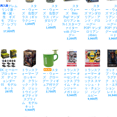
グレム
スタ
スタ
スタ
スタ
リン2 新・
ー・ウォー
ー・ウォー
ー・ウォー
ー・ウォー
ー・ウ
種・誕・
ズ 缶型グ
ズ 缶型グ
ズ Bitty
ズ マンダロ
ズ マン
生 ギズ
ラス（ギャ
ラス（マン
Pop! マンダ
リアン・ア
リアン
モ プロッ
ラクシー）
ダロリア
ロリアン in
ンド・グロ
ンド・
プ・レプリ
1,650円
ン）
N-1 スターフ
ーグー
ーグ
カ
1,650円
ァイター
POP! マンダ
POP! 
17,820円
with グロー
ロリアン
グー wit
グー
（#844）
ード
2,200円
3,960円
3,960
DC ヒーロー
トランスフ
スタ
トランスフ
トランスフ
ゴッド
ブロッキー
ォーマー ブ
ー・ウォー
ォーマー オ
ォーマー オ
ブ・ウ
ズ ディフ
ロッキー
ズ グロー
ーセンティ
ーセンティ
ラグナ
ェンダー
ズ クラシ
グー フィギ
ックス プラ
ックス スマ
ク エ
01 モデル
ック・クラ
ュア付マグ
イム・チェ
ッシュ・ト
ト・エ
キット
ス ジェッ
カップ
ンジャー
ゥ・チェン
ション
297円
トウイング
2,750円
メガトロン
ジ バンブ
レイト
オプティマ
5,940円
ルビー
16,94
スプライ
9,900円
ム モデル
キット
5,940円