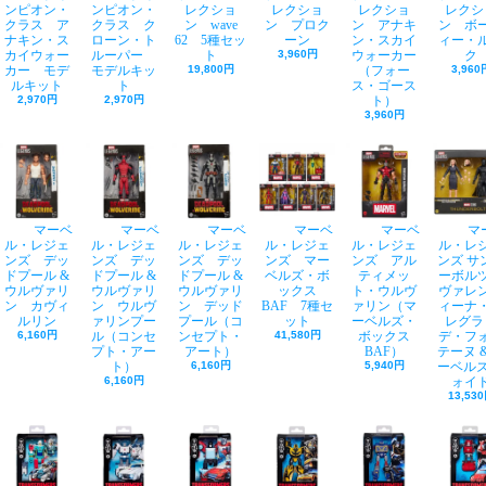
ンピオン・
ンピオン・
レクショ
レクショ
レクショ
レクシ
クラス ア
クラス ク
ン wave
ン プロク
ン アナキ
ン ボ
ナキン・ス
ローン・ト
62 5種セッ
ーン
ン・スカイ
ィー・
カイウォー
ルーパー
ト
3,960円
ウォーカー
ク
カー モデ
モデルキッ
19,800円
（フォー
3,960
ルキット
ト
ス・ゴース
2,970円
2,970円
ト）
3,960円
マーベ
マーベ
マーベ
マーベ
マーベ
マ
ル・レジェ
ル・レジェ
ル・レジェ
ル・レジェ
ル・レジェ
ル・レ
ンズ デッ
ンズ デッ
ンズ デッ
ンズ マー
ンズ アル
ンズ サ
ドプール &
ドプール &
ドプール &
ベルズ・ボ
ティメッ
ーボ
ウルヴァリ
ウルヴァリ
ウルヴァリ
ックス
ト・ウルヴ
ヴァレ
ン カヴィ
ン ウルヴ
ン デッド
BAF 7種セ
ァリン（マ
ィーナ
ルリン
ァリンプー
プール（コ
ット
ーベルズ・
レグラ
6,160円
ル（コンセ
ンセプト・
41,580円
ボックス
デ・フ
プト・アー
アート）
BAF）
テーヌ &
ト）
6,160円
5,940円
ーベルズ
6,160円
ォイ
13,53