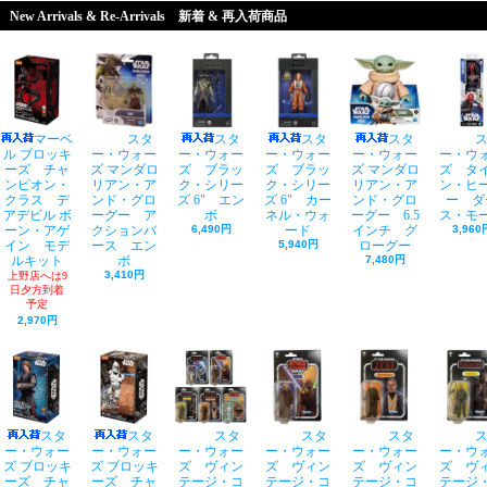
New Arrivals & Re-Arrivals 新着 & 再入荷商品
マーベ
スタ
スタ
スタ
スタ
ル ブロッキ
ー・ウォー
ー・ウォー
ー・ウォー
ー・ウォー
ー・ウ
ーズ チャ
ズ マンダロ
ズ ブラッ
ズ ブラッ
ズ マンダロ
ズ タ
ンピオン・
リアン・ア
ク・シリー
ク・シリー
リアン・ア
ン・ヒ
クラス デ
ンド・グロ
ズ 6" エン
ズ 6" カー
ンド・グロ
ー ダ
アデビル ボ
ーグー ア
ボ
ネル・ウォ
ーグー 6.5
ス・モ
ーン・アゲ
クションバ
6,490円
ード
インチ グ
3,960
イン モデ
ース エン
5,940円
ローグー
ルキット
ボ
7,480円
3,410円
上野店へは9
日夕方到着
予定
2,970円
スタ
スタ
スタ
スタ
スタ
ー・ウォー
ー・ウォー
ー・ウォー
ー・ウォー
ー・ウォー
ー・ウ
ズ ブロッキ
ズ ブロッキ
ズ ヴィン
ズ ヴィン
ズ ヴィン
ズ ヴ
ーズ チャ
ーズ チャ
テージ・コ
テージ・コ
テージ・コ
テージ