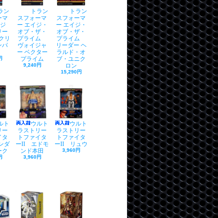
ラン
トラン
トラン
ーマ
スフォーマ
スフォーマ
タジ
ー エイジ・
ー エイジ・
リー
オブ・ザ・
オブ・ザ・
 クリ
プライム
プライム
ンパ
ヴォイジャ
リーダー ヘ
ー ベクター
ラルド・オ
円
プライム
ブ・ユニク
9,240円
ロン
15,290円
ルト
ウルト
ウルト
リー
ラストリー
ラストリー
イタ
トファイタ
トファイタ
サンダ
ーII エドモ
ーII リュウ
ーク
ンド本田
3,960円
円
3,960円