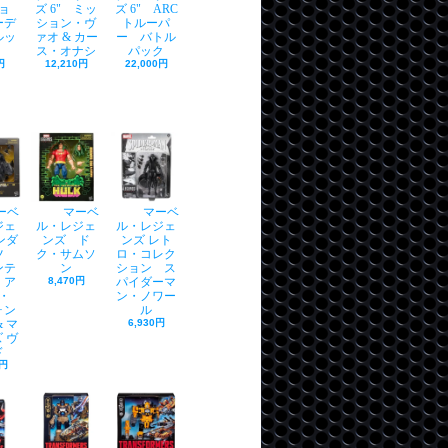
ョ
ズ 6" ミッ
ズ 6" ARC
ーデ
ション・ヴ
トルーパ
ルッ
ァオ & カー
ー バトル
ス・オナシ
パック
円
12,210円
22,000円
ーベ
マーベ
マーベ
ジェ
ル・レジェ
ル・レジェ
ンダ
ンズ ド
ンズ レト
ルツ
ク・サムソ
ロ・コレク
ンテ
ン
ション ス
・ア
8,470円
パイダーマ
・
ン・ノワー
ォン
ル
 マ
6,930円
 ヴ
ド
0円