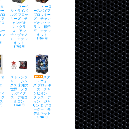
スタ
マーベ
ヒーロ
ォー
ル・ライバ
ースパイア
ダロ
ルズ ブロッ
ブロッキー
・ア
キーズ チ
ズ チャン
グロ
ャンピオ
ピオン・ク
ー
ン・クラ
ラス 孫悟
グロー
ス アン
空 モデル
h フ
チ・ヴェノ
キット
ム モデル
3,564円
円
キット
3,762円
・オ
ストレンジ
スタ
ォー
ャー・シン
ー・ウォー
ロ
グス 未知の
ズ ブロッキ
リー
世界 メタ
ーズ チャ
ディ
ルフィグ
ンピオン・
 ク
ス デモゴ
クラス デ
ス
ルゴン
ィン・ジャ
0円
1,540円
リン ＆ グロ
ーグー モ
デルキット
3,762円