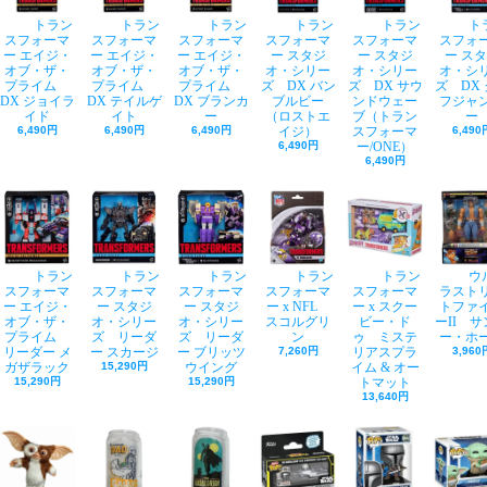
トラン
トラン
トラン
トラン
トラン
ト
スフォーマ
スフォーマ
スフォーマ
スフォーマ
スフォーマ
スフォ
ー エイジ・
ー エイジ・
ー エイジ・
ー スタジ
ー スタジ
ー ス
オブ・ザ・
オブ・ザ・
オブ・ザ・
オ・シリー
オ・シリー
オ・シ
プライム
プライム
プライム
ズ DX バン
ズ DX サウ
ズ DX
DX ジョイラ
DX テイルゲ
DX ブランカ
ブルビー
ンドウェー
フジャ
イド
イト
ー
（ロストエ
ブ（トラン
ー
6,490円
6,490円
6,490円
イジ）
スフォーマ
6,490
6,490円
ー/ONE）
6,490円
トラン
トラン
トラン
トラン
トラン
ウ
スフォーマ
スフォーマ
スフォーマ
スフォーマ
スフォーマ
ラスト
ー エイジ・
ー スタジ
ー スタジ
ー x NFL
ー x スクー
トファ
オブ・ザ・
オ・シリー
オ・シリー
スコルグリ
ビー・ド
ーII 
プライム
ズ リーダ
ズ リーダ
ン
ゥ ミステ
ー・ホ
リーダー メ
ー スカージ
ー ブリッツ
7,260円
リアスプラ
3,960
ガザラック
15,290円
ウイング
イム & オー
15,290円
15,290円
トマット
13,640円