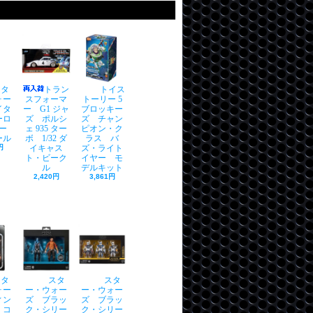
スタ
トラン
トイス
ォー
スフォーマ
トーリー 5
イタ
ー G1 ジャ
ブロッキー
ーロ
ズ ポルシ
ズ チャン
ー
ェ 935 ター
ピオン・ク
ール
ボ 1/32 ダ
ラス バ
円
イキャス
ズ・ライト
ト・ビーク
イヤー モ
ル
デルキット
2,420円
3,861円
スタ
スタ
スタ
ォー
ー・ウォー
ー・ウォー
ィン
ズ ブラッ
ズ ブラッ
・コ
ク・シリー
ク・シリー