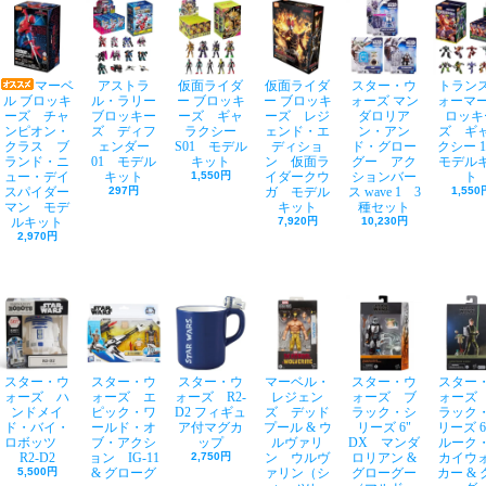
マーベ
アストラ
仮面ライダ
仮面ライダ
スター・ウ
トラン
ル ブロッキ
ル・ラリー
ー ブロッキ
ー ブロッキ
ォーズ マン
ォーマー
ーズ チャ
ブロッキー
ーズ ギャ
ーズ レジ
ダロリア
ロッキ
ンピオン・
ズ ディフ
ラクシー
ェンド・エ
ン・アン
ズ ギ
クラス ブ
ェンダー
S01 モデル
ディショ
ド・グロー
クシー 
ランド・ニ
01 モデル
キット
ン 仮面ラ
グー アク
モデル
ュー・デイ
キット
1,550円
イダークウ
ションバー
ト
スパイダー
297円
ガ モデル
ス wave 1 3
1,550
マン モデ
キット
種セット
ルキット
7,920円
10,230円
2,970円
スター・ウ
スター・ウ
スター・ウ
マーベル・
スター・ウ
スター
ォーズ ハ
ォーズ エ
ォーズ R2-
レジェン
ォーズ ブ
ォーズ
ンドメイ
ピック・ワ
D2 フィギュ
ズ デッド
ラック・シ
ラック
ド・バイ・
ールド・オ
ア付マグカ
プール & ウ
リーズ 6"
リーズ 
ロボッツ
ブ・アクシ
ップ
ルヴァリ
DX マンダ
ルーク
R2-D2
ョン IG-11
2,750円
ン ウルヴ
ロリアン &
カイウ
5,500円
& グローグ
ァリン（シ
グローグー
カー & 