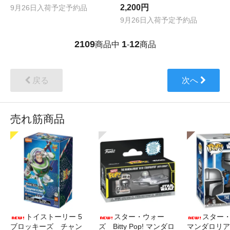
2,200円
9月26日入荷予定予約品
9月26日入荷予定予約品
2109
1
12
商品中
-
商品
戻る
次へ
売れ筋商品
トイストーリー 5
スター・ウォー
スター
ブロッキーズ チャン
ズ Bitty Pop! マンダロ
マンダロリア