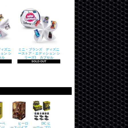
ディズニ
ミニ・ブランズ ディズニ
ョン シ
ーストア・エディション シ
セル
リーズ1 カプセル
SOLD OUT
ーベ
ヒーロ
DC ヒ
イバ
ースパイア
ーロー ブロ