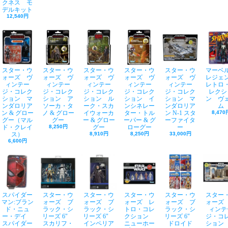
クネス モ
デルキット
12,540円
スター・ウ
スター・ウ
スター・ウ
スター・ウ
スター・ウ
マーベ
ォーズ ヴ
ォーズ ヴ
ォーズ ヴ
ォーズ ヴ
ォーズ ヴ
レジェ
ィンテー
ィンテー
ィンテー
ィンテー
ィンテー
レトロ
ジ・コレク
ジ・コレク
ジ・コレク
ジ・コレク
ジ・コレク
レクシ
ション マ
ション ア
ション ル
ション イ
ション マ
ン ヴ
ンダロリア
ソーカ・タ
ーク・スカ
ンシネレー
ンダロリア
ム
ン & グロー
ノ & グロー
イウォーカ
ター・トル
ン N-1 スタ
8,470
グー（マル
グー
ー & グロー
ーパー & グ
ーファイタ
ド・クレイ
8,250円
グー
ローグー
ー
ス）
8,910円
8,250円
33,000円
6,600円
スパイダー
スター・ウ
スター・ウ
スター・ウ
スター・ウ
スター
マン:ブラン
ォーズ ブ
ォーズ ブ
ォーズ レ
ォーズ ブ
ォーズ
ド・ニュ
ラック・シ
ラック・シ
トロ・コレ
ラック・シ
ィンテ
ー・デイ
リーズ 6"
リーズ 6"
クション
リーズ 6"
ジ・コ
スパイダー
スカリフ・
インペリア
ニューホー
ドロイド
ション