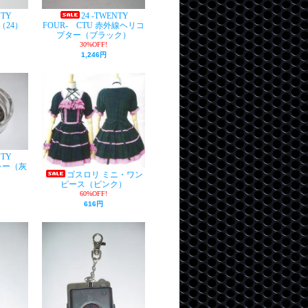
NTY
24 -TWENTY
（24）
FOUR- CTU 赤外線ヘリコ
プター（ブラック）
30%OFF!
1,246円
NTY
レー（灰
ゴスロリ ミニ・ワン
ピース（ピンク）
60%OFF!
616円