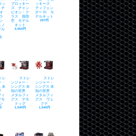
ロッ
ブロッキー
ッキーズ
 チ
ズ チャン
ディフェン
オ
ピオン・ク
ダー 01 モ
ラ
ラス 孫悟
デルキット
ン
空 モデル
297円
ェノ
キット
デル
3,564円
ト
円
トレ
ストレ
ストレ
ー・
ンジャー・
ンジャー・
 未
シングス 未
シングス 未
世界
知の世界
知の世界
フィ
メタルフィ
メタルフィ
デモ
グス デモ
グス ヴェ
ン
ドッグ
クナ
円
1,540円
1,540円