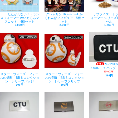
たたかわない！トラン
グレムリン Hide & Seek か
5 サプライズ ト
スフォーマー ぬいぐるみマ
くれんぼフィギュア 5種セ
ォーマー シリーズ
スコット 4種セット
ット
セル
2,000円
2,000円
1,760円
24 -TWE
FOUR- PCバッグ
30%OFF!
スター・ウォーズ フォー
スター・ウォーズ フォー
366円
スの覚醒 BB-8 コレクショ
スの覚醒 BB-8 コレクショ
ン レリーフバッジ
ン レリーフクリップ
306円
306円