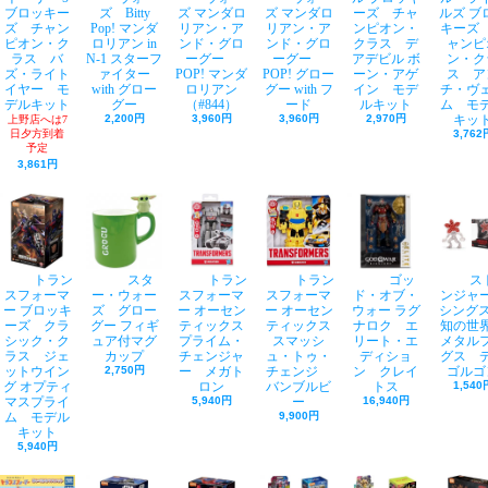
ブロッキー
ズ Bitty
ズ マンダロ
ズ マンダロ
ーズ チャ
ルズ ブ
ズ チャン
Pop! マンダ
リアン・ア
リアン・ア
ンピオン・
キーズ
ピオン・ク
ロリアン in
ンド・グロ
ンド・グロ
クラス デ
ャンピ
ラス バ
N-1 スターフ
ーグー
ーグー
アデビル ボ
ン・ク
ズ・ライト
ァイター
POP! マンダ
POP! グロー
ーン・アゲ
ス ア
イヤー モ
with グロー
ロリアン
グー with フ
イン モデ
チ・ヴ
デルキット
グー
（#844）
ード
ルキット
ム モ
2,200円
3,960円
3,960円
2,970円
キッ
上野店へは7
日夕方到着
3,762
予定
3,861円
トラン
スタ
トラン
トラン
ゴッ
ス
スフォーマ
ー・ウォー
スフォーマ
スフォーマ
ド・オブ・
ンジャ
ー ブロッキ
ズ グロー
ー オーセン
ー オーセン
ウォー ラグ
シングス
ーズ クラ
グー フィギ
ティックス
ティックス
ナロク エ
知の
シック・ク
ュア付マグ
プライム・
スマッシ
リート・エ
メタル
ラス ジェ
カップ
チェンジャ
ュ・トゥ・
ディショ
グス 
ットウイン
2,750円
ー メガト
チェンジ
ン クレイ
ゴルゴ
グ オプティ
ロン
バンブルビ
トス
1,540
マスプライ
5,940円
ー
16,940円
ム モデル
9,900円
キット
5,940円