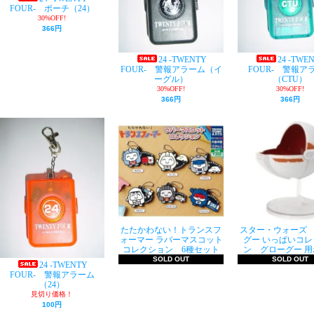
FOUR- ポーチ（24）
30%OFF!
366円
24 -TWENTY
24 -TWE
FOUR- 警報アラーム（イ
FOUR- 警報ア
ーグル）
（CTU）
30%OFF!
30%OFF!
366円
366円
たたかわない！トランスフ
スター・ウォーズ
ォーマー ラバーマスコット
グー いっぱいコレ
コレクション 6種セット
ン グローグー 用
SOLD OUT
SOLD OUT
24 -TWENTY
FOUR- 警報アラーム
（24）
見切り価格！
100円