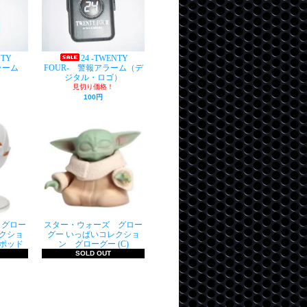
NTY
24 -TWENTY
ラーム
FOUR- 警報アラーム（デ
ジタル・ロゴ）
見切り価格！
100円
 グロー
スター・ウォーズ グロー
クショ
グー いっぱいコレクショ
ポッド
ン グローグー (C)
SOLD OUT