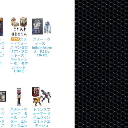
ル・
スタ
スター・ウ
ンズ
ー・ウォー
ォーズ
・コ
ズ マンダロ
Infinity Action
ョ
リアン ブロ
X R2-D2
ェノ
ッキーズ
2,970円
ギャラクシ
円
ー 01 モデ
ルキット
1,188円
・ウ
スター・ウ
トランスフ
 ヴ
ォーズ ダ
ォーマー タ
ー
ース・ベイ
イムライン
レク
ダー エレ
コミックエ
 ス
クトロニッ
ディショ