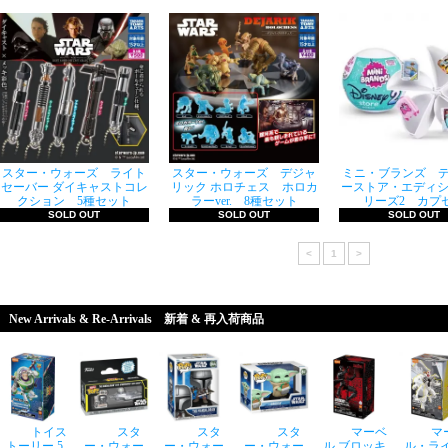
スター・ウォーズ ライト
スター・ウォーズ デジャ
ミニ・ブランズ 
セーバー ダイキャストコレ
リック ホロチェス ホロカ
ーストア・エディシ
クション 5種セット
ラーver. 8種セット
リーズ2 カプ
SOLD OUT
SOLD OUT
SOLD OUT
<
1
>
New Arrivals & Re-Arrivals 新着 & 再入荷商品
トイス
スタ
スタ
スタ
マーベ
マ
トーリー 5
ー・ウォー
ー・ウォー
ー・ウォー
ル ブロッキ
ル・ラ