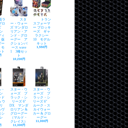
面ラ
スタ
トラン
ブロ
ー・ウォー
スフォーマ
ーズ
ズ マンダロ
ー ブロッキ
ン
リアン・ア
ーズ ギャ
ディ
ンド・グロ
ラクシー
 仮
ーグー ア
10 モデル
ダー
クションバ
キット
 モ
ース wave
1,550円
ット
1 3種セッ
円
ト
10,230円
ル・
スター・ウ
スター・ウ
ン
ォーズ ブ
ォーズ ブ
ッド
ラック・シ
ラック・シ
 ウ
リーズ 6"
リーズ 6"
リ
DX マンダ
ルーク・ス
ルヴ
ロリアン &
カイウォー
（シ
グローグー
カー & グロ
レ
（マルド・
ーグー
クレイス）
11,000円
円
11,330円