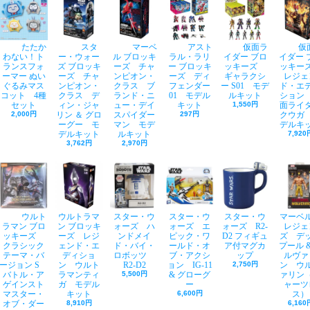
たたか
スタ
マーベ
アスト
仮面ラ
仮
わない！ト
ー・ウォー
ル ブロッキ
ラル・ラリ
イダー ブロ
イダー 
ランスフォ
ズ ブロッキ
ーズ チャ
ー ブロッキ
ッキーズ
ッキ
ーマー ぬい
ーズ チャ
ンピオン・
ーズ ディ
ギャラクシ
レジェ
ぐるみマス
ンピオン・
クラス ブ
フェンダー
ー S01 モデ
ド・エ
コット 4種
クラス デ
ランド・ニ
01 モデル
ルキット
ション
セット
ィン・ジャ
ュー・デイ
キット
1,550円
面ライ
2,000円
リン ＆ グロ
スパイダー
297円
クウガ
ーグー モ
マン モデ
デルキ
デルキット
ルキット
7,920
3,762円
2,970円
ウルト
ウルトラマ
スター・ウ
スター・ウ
スター・ウ
マーベ
ラマン ブロ
ン ブロッキ
ォーズ ハ
ォーズ エ
ォーズ R2-
レジェ
ッキーズ
ーズ レジ
ンドメイ
ピック・ワ
D2 フィギュ
ズ デ
クラシック
ェンド・エ
ド・バイ・
ールド・オ
ア付マグカ
プール &
テーマ・バ
ディショ
ロボッツ
ブ・アクシ
ップ
ルヴァ
ージョン S
ン ウルト
R2-D2
ョン IG-11
2,750円
ン ウ
バトル・ア
ラマンティ
5,500円
& グローグ
ァリン
ゲインスト
ガ モデル
ー
ャーツ
マスター・
キット
6,600円
ス）
オブ・ダー
8,910円
6,160