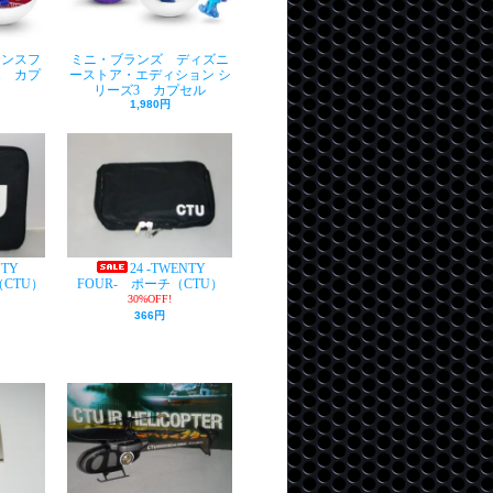
ランスフ
ミニ・ブランズ ディズニ
1 カプ
ーストア・エディション シ
リーズ3 カプセル
1,980円
NTY
24 -TWENTY
（CTU）
FOUR- ポーチ（CTU）
30%OFF!
366円