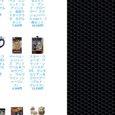
ギャ
ーズ レジ
ダロリア
ー
ェンド・エ
ン・アン
モデル
ディショ
ド・グロー
ト
ン 仮面ラ
グー アク
円
イダークウ
ションバー
ガ モデル
ス wave 1 3
キット
種セット
7,920円
10,230円
・ウ
マーベル・
スター・ウ
R2-
レジェン
ォーズ ブ
ィギュ
ズ デッド
ラック・シ
グカ
プール & ウ
リーズ 6"
ルヴァリ
DX マンダ
円
ン ウルヴ
ロリアン &
ァリン（シ
グローグー
ャーツレ
（マルド・
ス）
クレイス）
6,160円
11,330円