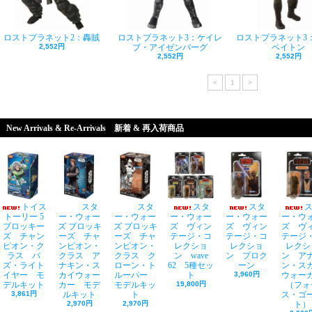
ロストプラネット2：轟賊
ロストプラネット3：ケイレ
ロストプラネット3
2,552円
ブ・アイゼンバーグ
ペイトン
2,552円
2,552円
<
1
>
New Arrivals & Re-Arrivals 新着 & 再入荷商品
トイス
スタ
スタ
スタ
スタ
トーリー 5
ー・ウォー
ー・ウォー
ー・ウォー
ー・ウォー
ー・ウ
ブロッキー
ズ ブロッキ
ズ ブロッキ
ズ ヴィン
ズ ヴィン
ズ ヴ
ズ チャン
ーズ チャ
ーズ チャ
テージ・コ
テージ・コ
テージ
ピオン・ク
ンピオン・
ンピオン・
レクショ
レクショ
レクシ
ラス バ
クラス ア
クラス ク
ン wave
ン プロク
ン ア
ズ・ライト
ナキン・ス
ローン・ト
62 5種セッ
ーン
ン・ス
イヤー モ
カイウォー
ルーパー
ト
3,960円
ウォー
デルキット
カー モデ
モデルキッ
19,800円
（フォ
3,861円
ルキット
ト
ス・ゴ
2,970円
2,970円
ト）