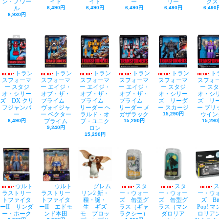
ン・ノワー
イド
イト
ー
リー
クス
ル
6,490円
6,490円
6,490円
6,490円
6,490
6,930円
トラン
トラン
トラン
トラン
トラン
ト
スフォーマ
スフォーマ
スフォーマ
スフォーマ
スフォーマ
スフォ
ー スタジ
ー エイジ・
ー エイジ・
ー エイジ・
ー スタジ
ー ス
オ・シリー
オブ・ザ・
オブ・ザ・
オブ・ザ・
オ・シリー
オ・シ
ズ DX クリ
プライム
プライム
プライム
ズ リーダ
ズ リ
フジャンパ
ヴォイジャ
リーダー ヘ
リーダー メ
ー スカージ
ー ブリ
ー
ー ベクター
ラルド・オ
ガザラック
15,290円
ウイン
6,490円
プライム
ブ・ユニク
15,290円
15,29
9,240円
ロン
15,290円
ウルト
ウルト
グレム
スタ
スタ
ラストリー
ラストリー
リン2 新・
ー・ウォー
ー・ウォー
ー・ウ
トファイタ
トファイタ
種・誕・
ズ 缶型グ
ズ 缶型グ
ズ Bit
ーII サンダ
ーII エドモ
生 ギズ
ラス（ギャ
ラス（マン
Pop! 
ー・ホーク
ンド本田
モ プロッ
ラクシー）
ダロリア
ロリアン 