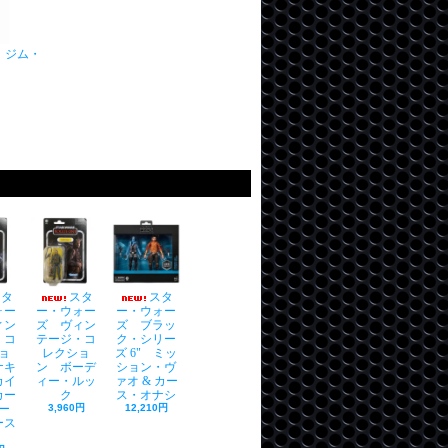
：ジム・
スタ
スタ
スタ
ォー
ー・ウォー
ー・ウォー
ィン
ズ ヴィン
ズ ブラッ
・コ
テージ・コ
ク・シリー
ョ
レクショ
ズ 6" ミッ
ナキ
ン ボーデ
ション・ヴ
カイ
ィー・ルッ
ァオ & カー
カー
ク
ス・オナシ
ー
3,960円
12,210円
ース