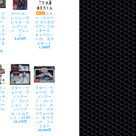
・ウ
マーベル・
スタ
 ヴ
レジェンズ
ー・ウォー
ー
レトロ・コ
ズ マンダロ
レク
レクショ
リアン ブロ
 マ
ン ヴェノ
ッキーズ
リア
ム
ギャラクシ
 スタ
8,470円
ー 01 モデ
イタ
ルキット
1,188円
0円
ラン
スター・ウ
スター・ウ
ーマ
ォーズ ヴ
ォーズ ヴ
ッキ
ィンテー
ィンテー
ディ
ジ・コレク
ジ・コレク
ダー
ション イ
ション ル
デル
ンペリア
ーク・スカ
ト
ル・レムナ
イウォーカ
ント・AT-RT
ー X-ウイ
16,170円
ング・ファ
イター
33,000円