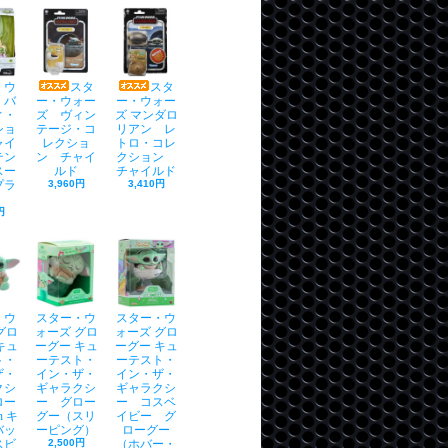
・ウ
スタ
スタ
 バ
ー・ウォー
ー・ウォー
ィ・
ズ ヴィン
ズ マンダロ
ショ
テージ・コ
リアン レ
ャイ
レクショ
トロ・コレ
テン
ン チャイ
クション
スー
ルド
チャイルド
プラ
3,960円
3,410円
）
円
・ウ
スター・ウ
スター・ウ
グロ
ォーズ グロ
ォーズ グロ
キュ
ーグー キュ
ーグー キュ
ト・
ーテスト・
ーテスト・
ザ・
イン・ザ・
イン・ザ・
クシ
ギャラクシ
ギャラクシ
ロー
ー グロー
ー コスベ
h キ
グー（スリ
イビー グ
バッ
ーピング）
ローグー
スビ
2,500円
（ホバー・