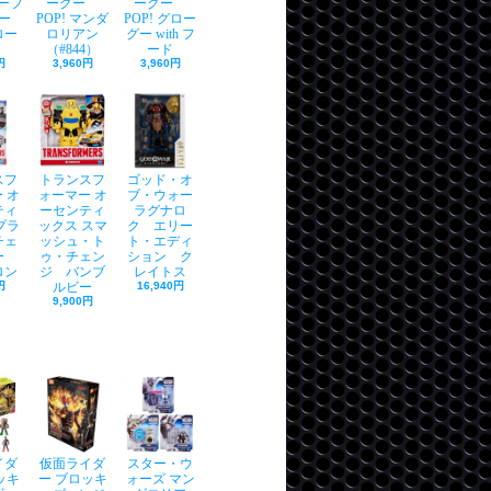
ターフ
ーグー
ーグー
ー
POP! マンダ
POP! グロー
グロー
ロリアン
グー with フ
（#844）
ード
円
3,960円
3,960円
スフ
トランスフ
ゴッド・オ
 オ
ォーマー オ
ブ・ウォー
ティ
ーセンティ
ラグナロ
プラ
ックス スマ
ク エリー
チェ
ッシュ・ト
ト・エディ
ャー
ゥ・チェン
ション ク
ロン
ジ バンブ
レイトス
円
ルビー
16,940円
9,900円
イダ
仮面ライダ
スター・ウ
ッキ
ー ブロッキ
ォーズ マン