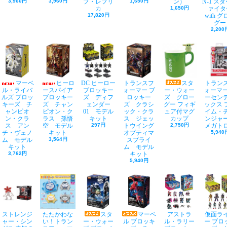
3,960円
3,960円
プ・レプリ
1,650円
ン）
N-1 ス
カ
1,650円
ァイタ
17,820円
with 
グー
2,200
マーベ
ヒーロ
DC ヒーロー
トランスフ
スタ
トラン
ル・ライバ
ースパイア
ブロッキー
ォーマー ブ
ー・ウォー
ォーマー
ルズ ブロッ
ブロッキー
ズ ディフ
ロッキー
ズ グロー
ーセン
キーズ チ
ズ チャン
ェンダー
ズ クラシ
グー フィギ
ックス 
ャンピオ
ピオン・ク
01 モデル
ック・クラ
ュア付マグ
イム・
ン・クラ
ラス 孫悟
キット
ス ジェッ
カップ
ンジ
ス アン
空 モデル
297円
トウイング
2,750円
メガト
チ・ヴェノ
キット
オプティマ
5,940
ム モデル
3,564円
スプライ
キット
ム モデル
3,762円
キット
5,940円
ストレンジ
たたかわな
スタ
マーベ
アストラ
仮面ラ
ャー・シン
い！トラン
ー・ウォー
ル ブロッキ
ル・ラリー
ー ブロ