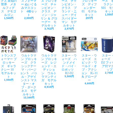
グス 未知の
スフォーマ
ズ ブロッキ
ーズ チャ
ブロッキー
ーズ 
世界 メタ
ー ぬいぐる
ーズ チャ
ンピオン・
ズ ディフ
ラクシ
ルフィグ
みマスコッ
ンピオン・
クラス ブ
ェンダー
S01 
ス デモゴ
ト 4種セッ
クラス デ
ランド・ニ
01 モデル
キッ
ルゴン
ト
ィン・ジャ
ュー・デイ
キット
1,550
1,540円
2,000円
リン ＆ グロ
スパイダー
297円
ーグー モ
マン モデ
デルキット
ルキット
3,762円
2,970円
トランスフ
ウルトラマ
ウルトラマ
スター・ウ
スター・ウ
スター
ォーマー ブ
ン ブロッキ
ン ブロッキ
ォーズ ハ
ォーズ エ
ォーズ 
ロッキー
ーズ クラ
ーズ レジ
ンドメイ
ピック・ワ
D2 フ
ズ ギャラ
シックテー
ェンド・エ
ド・バイ・
ールド・オ
ア付マ
クシー 10
マ・バージ
ディショ
ロボッツ
ブ・アクシ
ップ
モデルキッ
ョン S バト
ン ウルト
R2-D2
ョン IG-11
2,750
ト
ル・アゲイ
ラマンティ
5,500円
& グローグ
1,550円
ンスト マス
ガ モデル
ー
ター・オ
キット
6,600円
ブ・ダーク
8,910円
ネス モデ
ルキット
12,540円