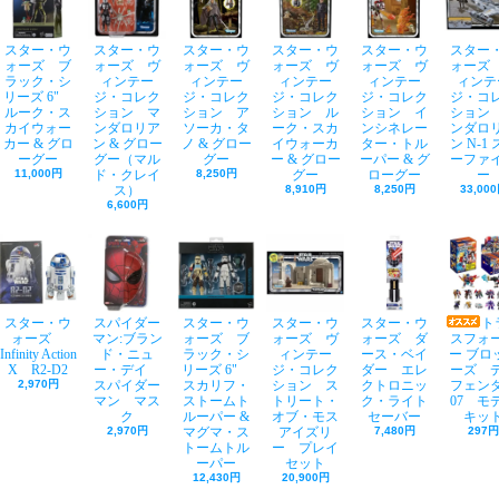
スター・ウ
スター・ウ
スター・ウ
スター・ウ
スター・ウ
スター
ォーズ ブ
ォーズ ヴ
ォーズ ヴ
ォーズ ヴ
ォーズ ヴ
ォーズ
ラック・シ
ィンテー
ィンテー
ィンテー
ィンテー
ィンテ
リーズ 6"
ジ・コレク
ジ・コレク
ジ・コレク
ジ・コレク
ジ・コ
ルーク・ス
ション マ
ション ア
ション ル
ション イ
ション
カイウォー
ンダロリア
ソーカ・タ
ーク・スカ
ンシネレー
ンダロ
カー & グロ
ン & グロー
ノ & グロー
イウォーカ
ター・トル
ン N-1
ーグー
グー（マル
グー
ー & グロー
ーパー & グ
ーファ
11,000円
ド・クレイ
8,250円
グー
ローグー
ー
ス）
8,910円
8,250円
33,00
6,600円
スター・ウ
スパイダー
スター・ウ
スター・ウ
スター・ウ
ト
ォーズ
マン:ブラン
ォーズ ブ
ォーズ ヴ
ォーズ ダ
スフォ
Infinity Action
ド・ニュ
ラック・シ
ィンテー
ース・ベイ
ー ブロ
X R2-D2
ー・デイ
リーズ 6"
ジ・コレク
ダー エレ
ーズ 
2,970円
スパイダー
スカリフ・
ション ス
クトロニッ
フェン
マン マス
ストームト
トリート・
ク・ライト
07 モ
ク
ルーパー &
オブ・モス
セーバー
キッ
2,970円
マグマ・ス
アイズリ
7,480円
297円
トームトル
ー プレイ
ーパー
セット
12,430円
20,900円