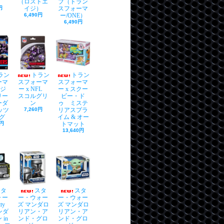
（ロストエ
ブ（トラン
円
イジ）
スフォーマ
6,490円
ー/ONE）
6,490円
ラン
トラン
トラン
ーマ
スフォーマ
スフォーマ
タジ
ー x NFL
ー x スクー
リー
スコルグリ
ビー・ド
ーダ
ン
ゥ ミステ
ッツ
7,260円
リアスプラ
グ
イム & オー
0円
トマット
13,640円
スタ
スタ
スタ
ォー
ー・ウォー
ー・ウォー
ty
ズ マンダロ
ズ マンダロ
マンダ
リアン・ア
リアン・ア
in
ンド・グロ
ンド・グロ