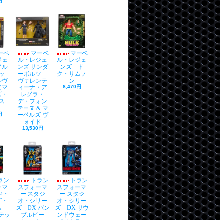
円
ーベ
マーベ
マーベ
ジェ
ル・レジェ
ル・レジェ
アル
ンズ サンダ
ンズ ド
ッ
ーボルツ
ク・サムソ
ルヴ
ヴァレンテ
ン
（マ
ィーナ・ア
8,470円
ズ・
レグラ・
ス
デ・フォン
）
テーヌ & マ
円
ーベルズ ヴ
ォイド
13,530円
ラン
トラン
トラン
ーマ
スフォーマ
スフォーマ
ジ・
ー スタジ
ー スタジ
ザ・
オ・シリー
オ・シリー
イム
ズ DX バン
ズ DX サウ
ルテッ
ブルビー
ンドウェー