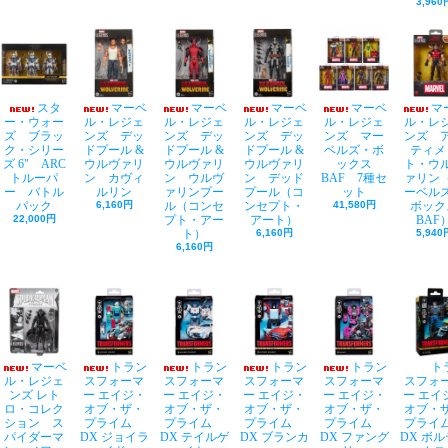
3,960
スタ
マーベ
マーベ
マーベ
マーベ
マ
ー・ウォー
ル・レジェ
ル・レジェ
ル・レジェ
ル・レジェ
ル・レ
ズ ブラッ
ンズ デッ
ンズ デッ
ンズ デッ
ンズ マー
ンズ 
ク・シリー
ドプール &
ドプール &
ドプール &
ベルズ・ボ
ティメ
ズ 6" ARC
ウルヴァリ
ウルヴァリ
ウルヴァリ
ックス
ト・ウ
トルーパ
ン カヴィ
ン ウルヴ
ン デッド
BAF 7種セ
ァリン
ー バトル
ルリン
ァリンプー
プール（コ
ット
ーベル
パック
6,160円
ル（コンセ
ンセプト・
41,580円
ボック
22,000円
プト・アー
アート）
BAF
ト）
6,160円
5,940
6,160円
マーベ
トラン
トラン
トラン
トラン
ト
ル・レジェ
スフォーマ
スフォーマ
スフォーマ
スフォーマ
スフォ
ンズ レト
ー エイジ・
ー エイジ・
ー エイジ・
ー エイジ・
ー エイ
ロ・コレク
オブ・ザ・
オブ・ザ・
オブ・ザ・
オブ・ザ・
オブ・
ション ス
プライム
プライム
プライム
プライム
プラ
パイダーマ
DX ジョイラ
DX テイルゲ
DX ブランカ
DX ファング
DX ボ