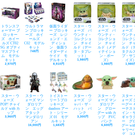
トランスフ
ウルトラマ
仮面ライダ
スター・ウ
スター・ウ
スター
ォーマー ブ
ン ブロッキ
ー ブロッキ
ォーズ バ
ォーズ バ
ォーズ
ロッキー
ーズ ホイ
ーズ レジ
ウンティ・
ウンティ・
ウンテ
ズ ホイー
ールズ
ェンド・エ
コレクショ
コレクショ
コレク
ルズ CT02
C02 モデル
ディショ
ン チャイ
ン チャイ
ン チ
SG オプティ
キット
ン 仮面ラ
ルド（デー
ルド（メデ
ルド（
マスプライ
748円
イダーディ
タ・タブレ
ィテイショ
タクル
ム モデル
ケイド モ
ット）
ン・ポー
プ・サ
キット
デルキット
1,980円
ズ）
イズ
2,970円
8,910円
1,980円
1,980
スター・ウ
スター・ウ
トイストー
スター・ウ
スター・ウ
スター
ォーズ
ォーズ マン
リー 5 ブロ
ォーズ ジ
ォーズ マン
ォーズ 
POP! チャイ
ダロリア
ッキーズ
ャバ・ザ・
ダロリア
ーグー 
ルド with カ
ン エッグ
daadoos アー
ハット バ
ン グロー
ーテス
ップ
アタック
ト・シリー
ンク
グー with カ
イン・
3,960円
マンダロリ
ズ 01 モデ
3,300円
ップ PVC
ギャラ
アン
ルキット
バンク
ー グ
16,000円
1,683円
6,600円
グー wit
ャリー
グ コ