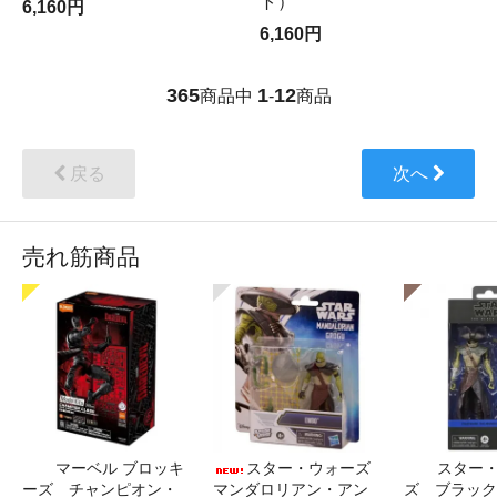
ト）
6,160円
6,160円
365
1
12
商品中
-
商品
戻る
次へ
売れ筋商品
マーベル ブロッキ
スター・ウォーズ
スター
ーズ チャンピオン・
マンダロリアン・アン
ズ ブラック