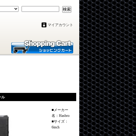
検索
マイアカウント
ール
■メーカー
名：Hasbro
■サイズ：
6inch