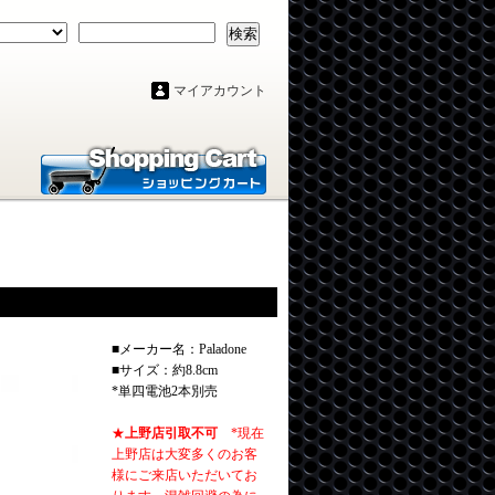
検索
マイアカウント
■メーカー名：Paladone
■サイズ：約8.8cm
*単四電池2本別売
★
上野店引取不可
*現在
上野店は大変多くのお客
様にご来店いただいてお