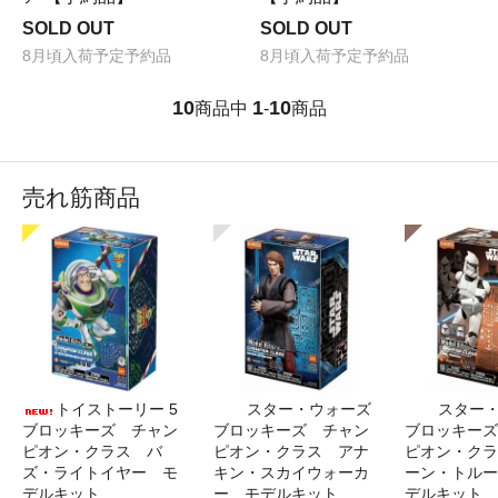
SOLD OUT
SOLD OUT
8月頃入荷予定予約品
8月頃入荷予定予約品
10
1
10
商品中
-
商品
売れ筋商品
トイストーリー 5
スター・ウォーズ
スター
ブロッキーズ チャン
ブロッキーズ チャン
ブロッキーズ
ピオン・クラス バ
ピオン・クラス アナ
ピオン・クラ
ズ・ライトイヤー モ
キン・スカイウォーカ
ーン・トルー
デルキット
ー モデルキット
デルキット