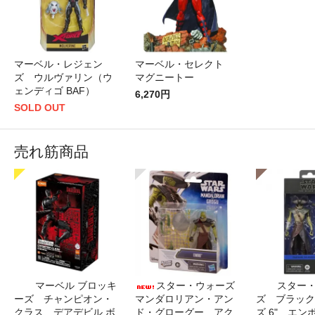
マーベル・レジェン
マーベル・セレクト
ズ ウルヴァリン（ウ
マグニートー
ェンディゴ BAF）
6,270円
SOLD OUT
売れ筋商品
マーベル ブロッキ
スター・ウォーズ
スター
ーズ チャンピオン・
マンダロリアン・アン
ズ ブラック
クラス デアデビル ボ
ド・グローグー アク
ズ 6" エン