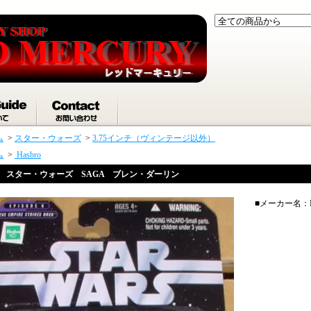
ム
>
スター・ウォーズ
>
3.75インチ（ヴィンテージ以外）
ム
>
Hasbro
スター・ウォーズ SAGA ブレン・ダーリン
■メーカー名：Ha