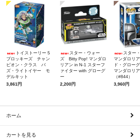
トイストーリー 5
スター・ウォー
スター
ブロッキーズ チャン
ズ Bitty Pop! マンダロ
マンダロリア
ピオン・クラス バ
リアン in N-1 スターフ
ド・グローグ
ズ・ライトイヤー モ
ァイター with グローグ
マンダロリア
デルキット
ー
（#844）
3,861円
2,200円
3,960円
ホーム
カートを見る