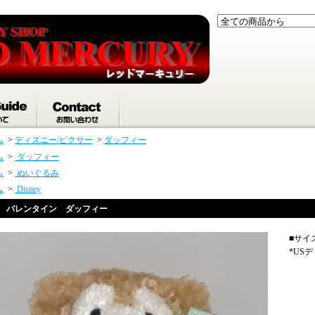
ム
>
ディズニー/ピクサー
>
ダッフィー
ム
>
ダッフィー
ム
>
ぬいぐるみ
ム
>
Disney
バレンタイン ダッフィー
■サイ
*US