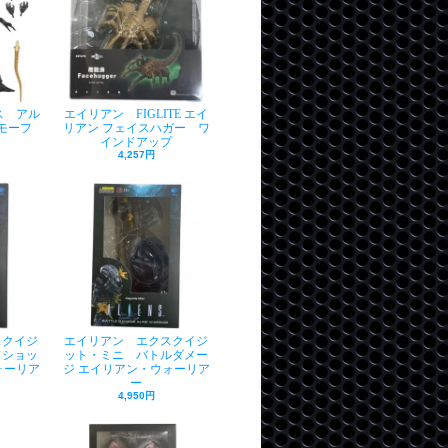
ス アル
エイリアン FIGLITE エイ
モーフ
リアン フェイスハガー ワ
インドアップ
4,257円
スクイジ
エイリアン エクスクイジ
ドショッ
ット・ミニ バトルダメー
ォーリア
ジ エイリアン・ウォーリア
ー
4,950円