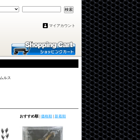
検索
マイアカウント
ロムルス
おすすめ順
|
価格順
|
新着順