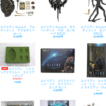
エイリアン ロムルス アル
エイリアン ロムルス サス
エイリアン ロムル
ティメット アクセサリー
ペンデッド・ラボ ゼノモ
ティメット ゼノ
セット
ーフ XX121
XX121
9,240円
19,910円
12,650円
エイリアン シリコ
ンアイストレー エイリア
ンエッグ
30%OFF!
エイリアン エクスクイジ
エイリアン エク
770円
ット・ミニ エイリアン・
ット・ミニ ヘッ
エッグ セット
ト エイリアン・ウ
4,950円
ー
4,950円