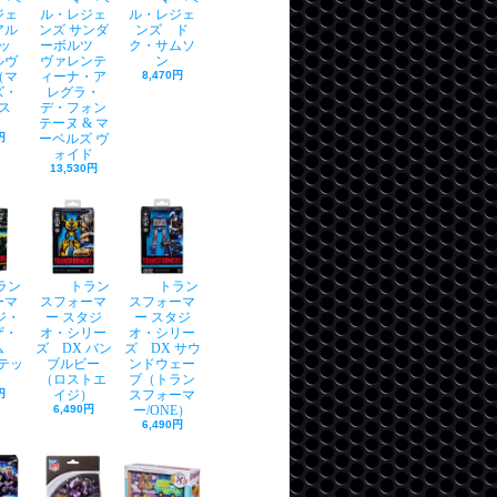
ジェ
ル・レジェ
ル・レジェ
アル
ンズ サンダ
ンズ ド
ッ
ーボルツ
ク・サムソ
ルヴ
ヴァレンテ
ン
（マ
ィーナ・ア
8,470円
ズ・
レグラ・
ス
デ・フォン
）
テーヌ & マ
円
ーベルズ ヴ
ォイド
13,530円
ラン
トラン
トラン
ーマ
スフォーマ
スフォーマ
ジ・
ー スタジ
ー スタジ
ザ・
オ・シリー
オ・シリー
イム
ズ DX バン
ズ DX サウ
ルテッ
ブルビー
ンドウェー
（ロストエ
ブ（トラン
円
イジ）
スフォーマ
6,490円
ー/ONE）
6,490円