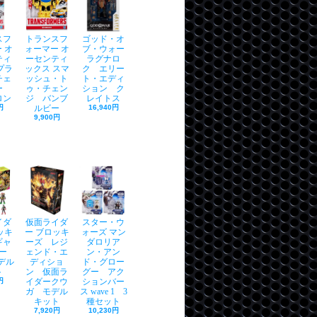
スフ
トランスフ
ゴッド・オ
 オ
ォーマー オ
ブ・ウォー
ティ
ーセンティ
ラグナロ
プラ
ックス スマ
ク エリー
チェ
ッシュ・ト
ト・エディ
ャー
ゥ・チェン
ション ク
ロン
ジ バンブ
レイトス
円
ルビー
16,940円
9,900円
イダ
仮面ライダ
スター・ウ
ッキ
ー ブロッキ
ォーズ マン
ギャ
ーズ レジ
ダロリア
ー
ェンド・エ
ン・アン
モデル
ディショ
ド・グロー
ト
ン 仮面ラ
グー アク
円
イダークウ
ションバー
ガ モデル
ス wave 1 3
キット
種セット
7,920円
10,230円