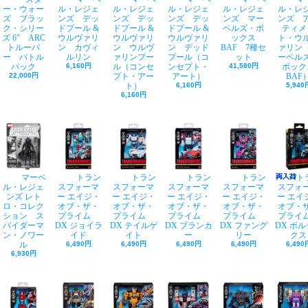
ー・ウォー
ル・レジェ
ル・レジェ
ル・レジェ
ル・レジェ
ル・レ
ズ ブラッ
ンズ デッ
ンズ デッ
ンズ デッ
ンズ マー
ンズ 
ク・シリー
ドプール &
ドプール &
ドプール &
ベルズ・ボ
ティメ
ズ 6" ARC
ウルヴァリ
ウルヴァリ
ウルヴァリ
ックス
ト・ウ
トルーパ
ン カヴィ
ン ウルヴ
ン デッド
BAF 7種セ
ァリン
ー バトル
ルリン
ァリンプー
プール（コ
ット
ーベル
パック
6,160円
ル（コンセ
ンセプト・
41,580円
ボック
22,000円
プト・アー
アート）
BAF
ト）
6,160円
5,940
6,160円
マーベ
トラン
トラン
トラン
トラン
ト
ル・レジェ
スフォーマ
スフォーマ
スフォーマ
スフォーマ
スフォ
ンズ レト
ー エイジ・
ー エイジ・
ー エイジ・
ー エイジ・
ー エイ
ロ・コレク
オブ・ザ・
オブ・ザ・
オブ・ザ・
オブ・ザ・
オブ・
ション ス
プライム
プライム
プライム
プライム
プラ
パイダーマ
DX ジョイラ
DX テイルゲ
DX ブランカ
DX ファング
DX ボ
ン・ノワー
イド
イト
ー
リー
クス
ル
6,490円
6,490円
6,490円
6,490円
6,490
6,930円