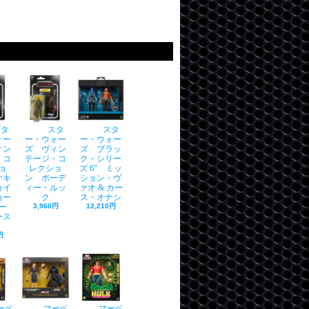
スタ
スタ
スタ
ォー
ー・ウォー
ー・ウォー
ィン
ズ ヴィン
ズ ブラッ
・コ
テージ・コ
ク・シリー
ョ
レクショ
ズ 6" ミッ
ナキ
ン ボーデ
ション・ヴ
カイ
ィー・ルッ
ァオ & カー
カー
ク
ス・オナシ
ー
3,960円
12,210円
ース
円
ーベ
マーベ
マーベ