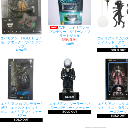
AVP エイリアン vs.
プレデター グリーン・ブ
ラッドジェル
エイリアン FIGLITE ゼノ
エイリアン ロムル
見切り価格！
モーフエッグ ワインドア
ティメット スコー
300円
ップ
ノモーフ
4,752円
SOLD OUT
エイリアン vs プレデター /
エイリアン ソーラー・パ
エイリアン エク
AVP エクスクイジット・
ワー ボディー・ノッカー
ット・ミニ ダラス 
ミニ エイリアン・ウォー
ーススーツ
SOLD OUT
リアー
SOLD OUT
SOLD OUT