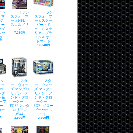
ラン
トラン
トラン
ーマ
スフォーマ
スフォーマ
タジ
ー x NFL
ー x スクー
リー
スコルグリ
ビー・ド
ーダ
ン
ゥ ミステ
ッツ
7,260円
リアスプラ
グ
イム & オー
0円
トマット
13,640円
スタ
スタ
スタ
ォー
ー・ウォー
ー・ウォー
ty
ズ マンダロ
ズ マンダロ
マンダ
リアン・ア
リアン・ア
in
ンド・グロ
ンド・グロ
ターフ
ーグー
ーグー
ー
POP! マンダ
POP! グロー
グロー
ロリアン
グー with フ
（#844）
ード
円
3,960円
3,960円