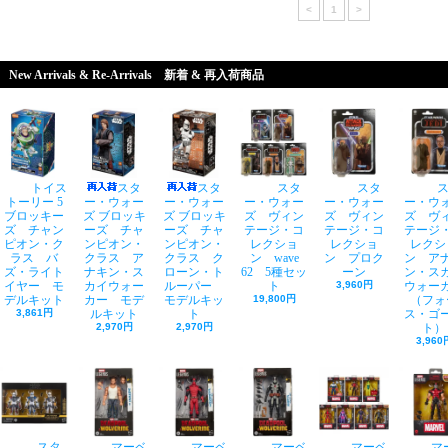
<
1
>
New Arrivals & Re-Arrivals 新着 & 再入荷商品
トイス
スタ
スタ
スタ
スタ
トーリー 5
ー・ウォー
ー・ウォー
ー・ウォー
ー・ウォー
ー・ウ
ブロッキー
ズ ブロッキ
ズ ブロッキ
ズ ヴィン
ズ ヴィン
ズ ヴ
ズ チャン
ーズ チャ
ーズ チャ
テージ・コ
テージ・コ
テージ
ピオン・ク
ンピオン・
ンピオン・
レクショ
レクショ
レクシ
ラス バ
クラス ア
クラス ク
ン wave
ン プロク
ン ア
ズ・ライト
ナキン・ス
ローン・ト
62 5種セッ
ーン
ン・ス
イヤー モ
カイウォー
ルーパー
ト
3,960円
ウォー
デルキット
カー モデ
モデルキッ
19,800円
（フォ
3,861円
ルキット
ト
ス・ゴ
2,970円
2,970円
ト）
3,960
スタ
マーベ
マーベ
マーベ
マーベ
マ