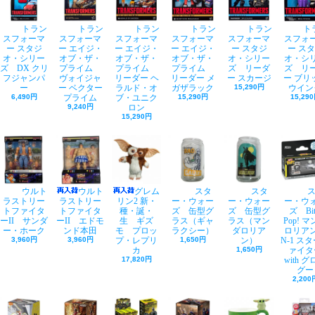
トラン
トラン
トラン
トラン
トラン
ト
スフォーマ
スフォーマ
スフォーマ
スフォーマ
スフォーマ
スフォ
ー スタジ
ー エイジ・
ー エイジ・
ー エイジ・
ー スタジ
ー ス
オ・シリー
オブ・ザ・
オブ・ザ・
オブ・ザ・
オ・シリー
オ・シ
ズ DX クリ
プライム
プライム
プライム
ズ リーダ
ズ リ
フジャンパ
ヴォイジャ
リーダー ヘ
リーダー メ
ー スカージ
ー ブリ
ー
ー ベクター
ラルド・オ
ガザラック
15,290円
ウイン
6,490円
プライム
ブ・ユニク
15,290円
15,29
9,240円
ロン
15,290円
ウルト
ウルト
グレム
スタ
スタ
ラストリー
ラストリー
リン2 新・
ー・ウォー
ー・ウォー
ー・ウ
トファイタ
トファイタ
種・誕・
ズ 缶型グ
ズ 缶型グ
ズ Bit
ーII サンダ
ーII エドモ
生 ギズ
ラス（ギャ
ラス（マン
Pop! 
ー・ホーク
ンド本田
モ プロッ
ラクシー）
ダロリア
ロリアン 
3,960円
3,960円
プ・レプリ
1,650円
ン）
N-1 ス
カ
1,650円
ァイタ
17,820円
with 
グー
2,200