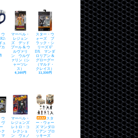
・ウ
マーベル・
スター・ウ
R2-
レジェン
ォーズ ブ
ィギュ
ズ デッド
ラック・シ
グカ
プール & ウ
リーズ 6"
ルヴァリ
DX マンダ
円
ン ウルヴ
ロリアン &
ァリン（シ
グローグー
ャーツレ
（マルド・
ス）
クレイス）
6,160円
11,330円
・ウ
マーベル・
スタ
 ヴ
レジェンズ
ー・ウォー
ー
レトロ・コ
ズ マンダロ
レク
レクショ
リアン ブロ
 マ
ン ヴェノ
ッキーズ