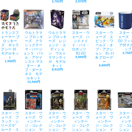
3,762円
2,970円
トランスフ
ウルトラマ
ウルトラマ
スター・ウ
スター・ウ
スター
ォーマー ブ
ン ブロッキ
ン ブロッキ
ォーズ ハ
ォーズ エ
ォーズ 
ロッキー
ーズ クラ
ーズ レジ
ンドメイ
ピック・ワ
D2 フ
ズ ギャラ
シックテー
ェンド・エ
ド・バイ・
ールド・オ
ア付マ
クシー 10
マ・バージ
ディショ
ロボッツ
ブ・アクシ
ップ
モデルキッ
ョン S バト
ン ウルト
R2-D2
ョン IG-11
2,750
ト
ル・アゲイ
ラマンティ
5,500円
& グローグ
1,550円
ンスト マス
ガ モデル
ー
ター・オ
キット
6,600円
ブ・ダーク
8,910円
ネス モデ
ルキット
12,540円
スター・ウ
スター・ウ
スター・ウ
スター・ウ
スター・ウ
スター
ォーズ ブ
ォーズ ヴ
ォーズ ヴ
ォーズ ヴ
ォーズ ヴ
ォーズ
ラック・シ
ィンテー
ィンテー
ィンテー
ィンテー
ィンテ
リーズ 6"
ジ・コレク
ジ・コレク
ジ・コレク
ジ・コレク
ジ・コ
ルーク・ス
ション マ
ション ア
ション ル
ション イ
ション