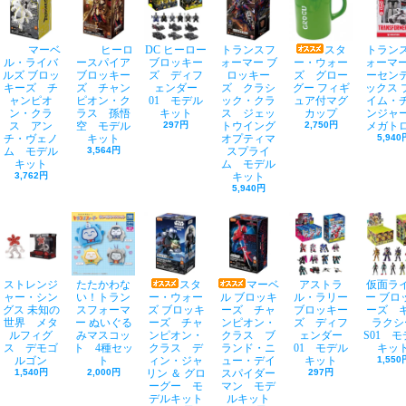
マーベ
ヒーロ
DC ヒーロー
トランスフ
スタ
トラン
ル・ライバ
ースパイア
ブロッキー
ォーマー ブ
ー・ウォー
ォーマー
ルズ ブロッ
ブロッキー
ズ ディフ
ロッキー
ズ グロー
ーセン
キーズ チ
ズ チャン
ェンダー
ズ クラシ
グー フィギ
ックス 
ャンピオ
ピオン・ク
01 モデル
ック・クラ
ュア付マグ
イム・
ン・クラ
ラス 孫悟
キット
ス ジェッ
カップ
ンジ
ス アン
空 モデル
297円
トウイング
2,750円
メガト
チ・ヴェノ
キット
オプティマ
5,940
ム モデル
3,564円
スプライ
キット
ム モデル
3,762円
キット
5,940円
ストレンジ
たたかわな
スタ
マーベ
アストラ
仮面ラ
ャー・シン
い！トラン
ー・ウォー
ル ブロッキ
ル・ラリー
ー ブロ
グス 未知の
スフォーマ
ズ ブロッキ
ーズ チャ
ブロッキー
ーズ 
世界 メタ
ー ぬいぐる
ーズ チャ
ンピオン・
ズ ディフ
ラクシ
ルフィグ
みマスコッ
ンピオン・
クラス ブ
ェンダー
S01 
ス デモゴ
ト 4種セッ
クラス デ
ランド・ニ
01 モデル
キッ
ルゴン
ト
ィン・ジャ
ュー・デイ
キット
1,550
1,540円
2,000円
リン ＆ グロ
スパイダー
297円
ーグー モ
マン モデ
デルキット
ルキット