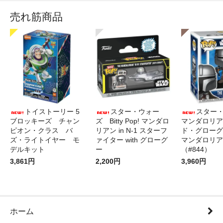
売れ筋商品
トイストーリー 5
スター・ウォー
スター
ブロッキーズ チャン
ズ Bitty Pop! マンダロ
マンダロリア
ピオン・クラス バ
リアン in N-1 スターフ
ド・グローグ
ズ・ライトイヤー モ
ァイター with グローグ
マンダロリア
デルキット
ー
（#844）
3,861円
2,200円
3,960円
ホーム